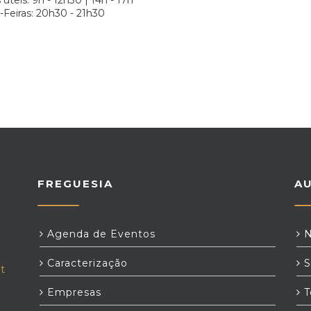
 úteis: 9h - 12h30 | 14h - 17h *
Feiras: 20h30 - 21h30
FREGUESIA
A
Agenda de Eventos
N
Caracterização
S
t
Empresas
T