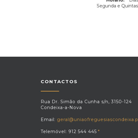
Horário:
Dias
Segunda e Quintas-
CONTACTOS
Rua Dr. Simão da Cunha s/n, 3150-124
Condeixa-a-Nova
Email:
geral@uniaofreguesiascondeixa.p
Telemóvel: 912 544 445