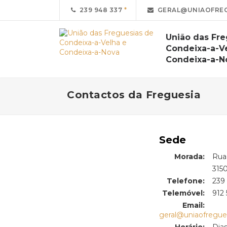
239 948 337
GERAL@UNIAOFREG
União das Fre
Condeixa-a-V
Condeixa-a-N
Contactos da Freguesia
Sede
Morada:
Rua
Morada:
315
Telefone:
239
Telemóvel:
912 
Email:
geral@uniaofregue