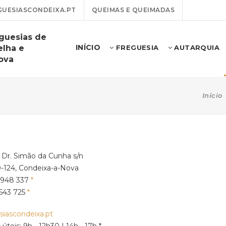
UESIASCONDEIXA.PT
QUEIMAS E QUEIMADAS
guesias de
INÍCIO
elha e
FREGUESIA
AUTARQUIA
ova
Início
 Dr. Simão da Cunha s/n
0-124, Condeixa-a-Nova
 948 337
543 725
siascondeixa.pt