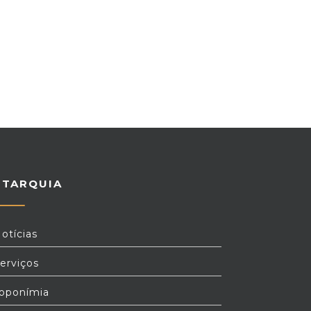
UTARQUIA
otícias
erviços
oponímia