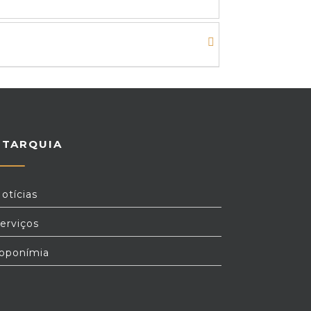
UTARQUIA
otícias
erviços
oponímia