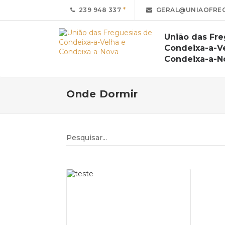
239 948 337
GERAL@UNIAOFREG
União das Fre
Condeixa-a-V
Condeixa-a-N
Onde Dormir