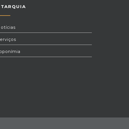
UTARQUIA
otícias
erviços
oponímia