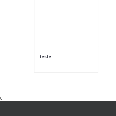
teste
0