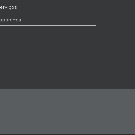
erviços
oponímia