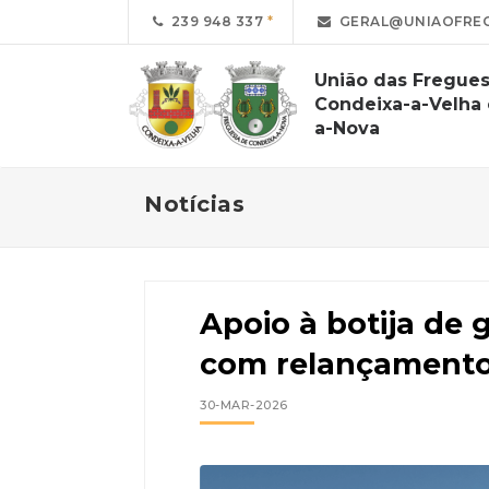
239 948 337
GERAL@UNIAOFREG
União das Fregues
Condeixa-a-Velha 
a-Nova
Notícias
Apoio à botija de 
com relançament
30-MAR-2026